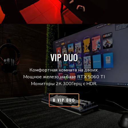
VIP DUO
Комфортная комната на двоих.
Мощное железо на базе RTX 5060 TI
Мониторы 2К 300Герц с HDR.
В VIP DUO