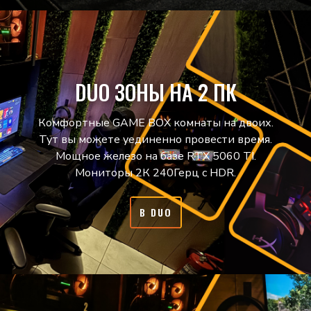
DUO ЗОНЫ НА 2 ПК
Комфортные GAME BOX комнаты на двоих.
Тут вы можете уединенно провести время.
Мощное железо на базе RTX 5060 TI.
Мониторы 2К 240Герц с HDR.
В DUO