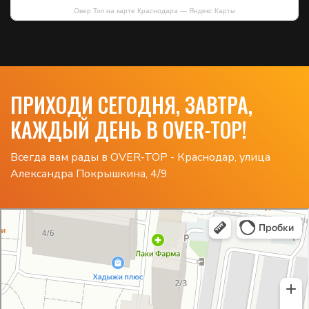
Овер Топ на карте Краснодара — Яндекс Карты
ПРИХОДИ СЕГОДНЯ, ЗАВТРА,
КАЖДЫЙ ДЕНЬ В OVER-TOP!
Всегда вам рады в OVER-TOP - Краснодар, улица
Александра Покрышкина, 4/9
Овер Топ
Компьютерный клуб в Краснодаре
Развлекательный центр в Краснодаре