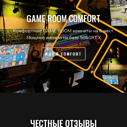
GAME ROOM COMFORT
Комфортные GAME ROOM комнаты на 8 мест.
Мощное железо на базе 5060RTX
ИДУ В COMFORT
ЧЕСТНЫЕ ОТЗЫВЫ