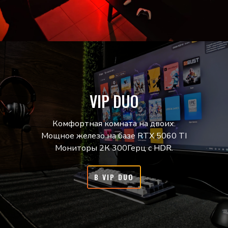
VIP DUO
Комфортная комната на двоих.
Мощное железо на базе RTX 5060 TI
Мониторы 2К 300Герц с HDR.
В VIP DUO