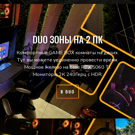
DUO ЗОНЫ НА 2 ПК
Комфортные GAME BOX комнаты на двоих.
Тут вы можете уединенно провести время.
Мощное железо на базе RTX 5060 TI.
Мониторы 2К 240Герц с HDR.
В DUO