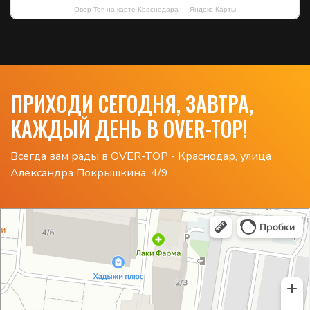
Овер Топ на карте Краснодара — Яндекс Карты
ПРИХОДИ СЕГОДНЯ, ЗАВТРА,
КАЖДЫЙ ДЕНЬ В OVER-TOP!
Всегда вам рады в OVER-TOP - Краснодар, улица
Александра Покрышкина, 4/9
Овер Топ
Компьютерный клуб в Краснодаре
Развлекательный центр в Краснодаре