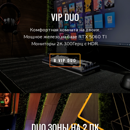
VIP DUO
Комфортная комната на двоих.
Мощное железо на базе RTX 5060 TI
Мониторы 2К 300Герц с HDR.
В VIP DUO
DUO ЗОНЫ НА 2 ПК