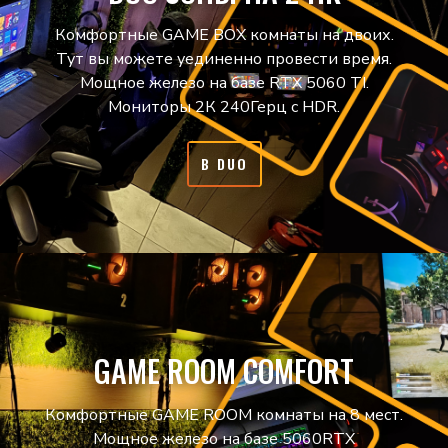
Комфортные GAME BOX комнаты на двоих.
Тут вы можете уединенно провести время.
Мощное железо на базе RTX 5060 TI.
Мониторы 2К 240Герц с HDR.
В DUO
GAME ROOM COMFORT
Комфортные GAME ROOM комнаты на 8 мест.
Мощное железо на базе 5060RTX