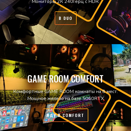
Мониторы 2К 240Герц с HDR.
В DUO
GAME ROOM COMFORT
Комфортные GAME ROOM комнаты на 8 мест.
Мощное железо на базе 5060RTX
ИДУ В COMFORT