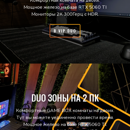
Комфортная комната на двоих.
Мощное железо на базе RTX 5060 TI
Мониторы 2К 300Герц с HDR.
В VIP DUO
DUO ЗОНЫ НА 2 ПК
Комфортные GAME BOX комнаты на двоих.
Тут вы можете уединенно провести время.
Мощное железо на базе RTX 5060 TI.